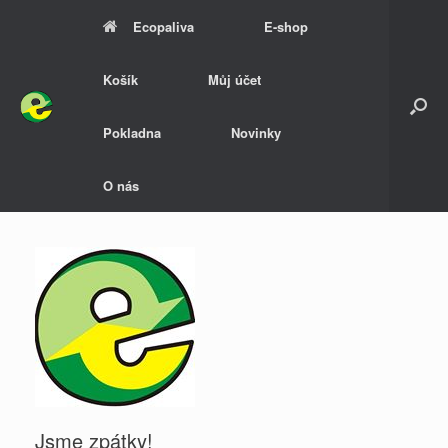
Skip
Ecopaliva
E-shop
to
content
Košík
Můj účet
Pokladna
Novinky
O nás
Jsme zpátky!