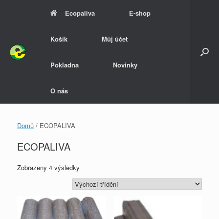
Skip
Ecopaliva
E-shop
to
content
Košík
Můj účet
Pokladna
Novinky
O nás
Domů
/ ECOPALIVA
ECOPALIVA
Zobrazeny 4 výsledky