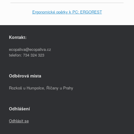
Ergonomické opěrky k PC: ERGOREST
Kontakt:
ecopaliva@ecopaliva.cz
telefon: 734 324 323
Odběrová místa
Rozkoš u Humpolce, Říčany u Prahy
Odhlášení
Odhlásit se